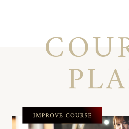
COU
PL