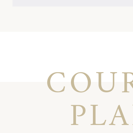
COU
PL