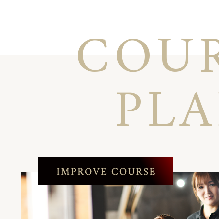
COU
PL