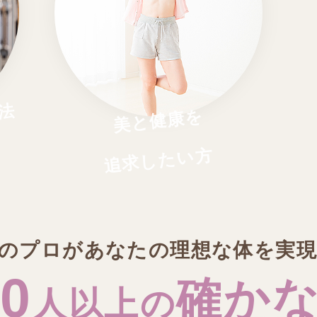
法
美と健康を
追求したい方
のプロがあなたの理想な体を実
0
確か
人以上の