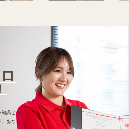
プロ
！
い知識とあ
が、あなた