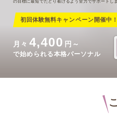
の目標に最短でたどり着けるよう全力でサポートし
初回体験無料キャンペーン開催中
4,400
月々
円～
で始められる本格パーソナル