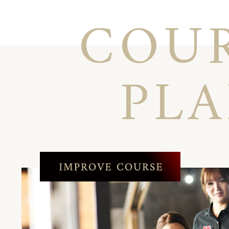
COU
PL