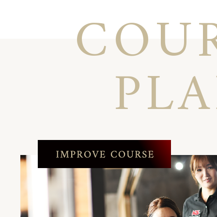
COU
PL